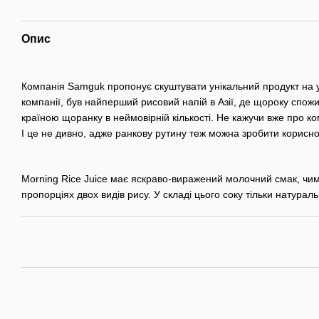
Опис
Компанія Samguk пропонує скуштувати унікальний продукт на укр
компанії, був найперший рисовий напій в Азії, де щороку спож
країною щоранку в неймовірній кількості. Не кажучи вже про к
І це не дивно, адже ранкову рутину теж можна зробити корисно
Morning Rice Juice має яскраво-виражений молочний смак, чимо
пропорціях двох видів рису. У складі цього соку тільки натурал