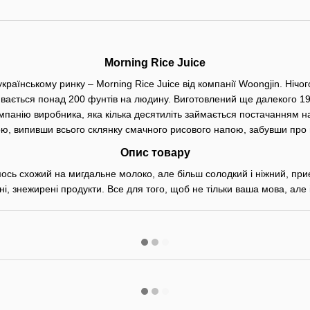
Morning Rice Juice
аїнському ринку – Morning Rice Juice від компанії Woongjin. Нічого
ивається понад 200 фунтів на людину. Виготовлений ще далекого 199
омпанію виробника, яка кілька десятиліть займається постачанням н
ю, випивши всього склянку смачного рисового напою, забувши про п
Опис товару
сь схожий на мигдальне молоко, але більш солодкий і ніжний, приє
ьні, знежирені продукти. Все для того, щоб не тільки ваша мова, але