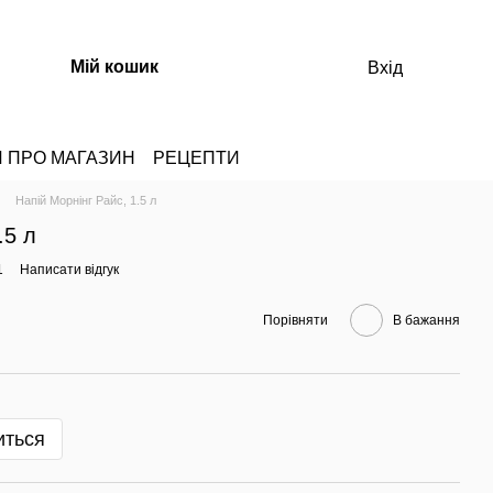
Мій кошик
Вхід
И ПРО МАГАЗИН
РЕЦЕПТИ
Напій Морнінг Райс, 1.5 л
.5 л
1
Написати відгук
Порівняти
В бажання
иться