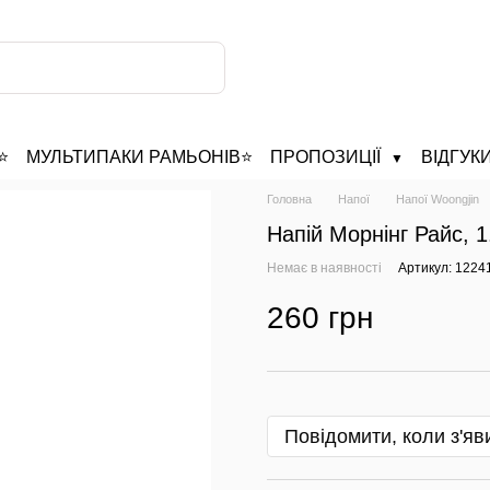
️
МУЛЬТИПАКИ РАМЬОНІВ⭐
ПРОПОЗИЦІЇ
ВІДГУК
▼
Головна
Напої
Напої Woongjin
Напій Морнінг Райс, 1
Немає в наявності
Артикул: 1224
260 грн
Повідомити, коли з'яв