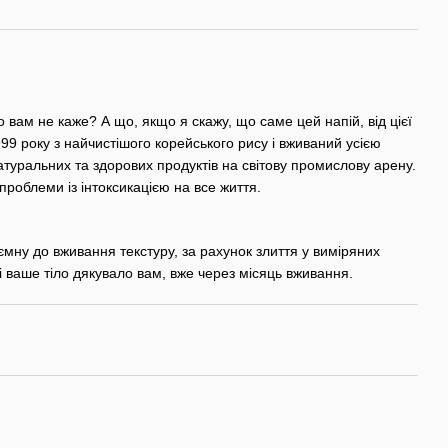
 вам не каже? А що, якщо я скажу, що саме цей напій, від цієї
9 року з найчистішого корейського рису і вживаний усією
атуральних та здорових продуктів на світову промислову арену.
роблеми із інтоксикацією на все життя.
мну до вживання текстуру, за рахунок злиття у виміряних
 і ваше тіло дякувало вам, вже через місяць вживання.