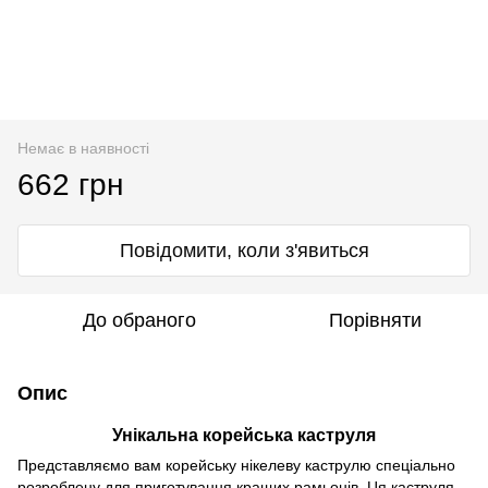
Немає в наявності
662 грн
Повідомити, коли з'явиться
До обраного
Порівняти
Опис
Унікальна корейська каструля
Представляємо вам корейську нікелеву каструлю спеціально
розроблену для приготування кращих рамьонів. Ця каструля