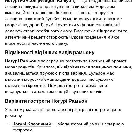
Ногурі Рамьон (Neoguri Ramyun)
— це традиційна корейська
локшина швидкого приготування з виразним морським
смаком. Його головні особливості — товста та пружна
локшина, пікантний бульйон із морепродуктами та вакаме
(морські водорості), рибні рулетики у форми єнотиків, які
додають страві особливого смаку. Високоякісні інгредієнти та
автентичний рецепт створюють чудове поєднання м’якої
пікантності й насиченого смаку.
Відмінності від інших видів рамьону
Ногурі Рамьон
має середню гостроту та насичений аромат
морепродуктів. Крім того, він відрізняється товщиною локшини,
яка залишається пружною після варіння.
Бульйон має
глибокий морський смак завдяки додаванню сушених
кальмарів і креветок. Помірна гострота гармонійно
поєднується з ароматом спецій і сушених овочів.
Варіанти гостроти Ногурі Рамьон
У нашому магазині представлені різні рівні гостроти цього
рамьону:
Ногурі Класичний
— збалансований смак із помірною
гостротою.