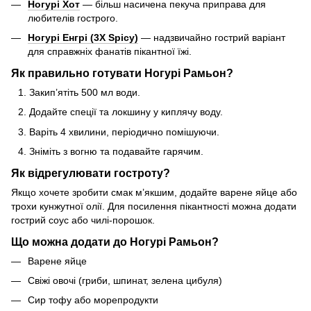
Ногурі Хот
— більш насичена пекуча приправа для
любителів гострого.
Ногурі Енгрі (3X Spicy)
— надзвичайно гострий варіант
для справжніх фанатів пікантної їжі.
Як правильно готувати Ногурі Рамьон?
Закип’ятіть 500 мл води.
Додайте спеції та локшину у киплячу воду.
Варіть 4 хвилини, періодично помішуючи.
Зніміть з вогню та подавайте гарячим.
Як відрегулювати гостроту?
Якщо хочете зробити смак м’якшим, додайте варене яйце або
трохи кунжутної олії. Для посилення пікантності можна додати
гострий соус або чилі-порошок.
Що можна додати до Ногурі Рамьон?
Варене яйце
Свіжі овочі (гриби, шпинат, зелена цибуля)
Сир тофу або морепродукти