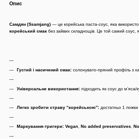
Опис
Самдян (Ssamjang)
— це корейська паста-соус, яка використо
корейський смак
без зайвих складнощів.
Це той самий соус, 
Густий і насичений смак:
солонувато-пряний профіль з ха
Універсальне використання:
підходить як соус до м’яса/к
Легко зробити страву “корейською”:
достатньо 1 ложки 
Маркування-тригери:
Vegan
,
No added preservatives
,
N