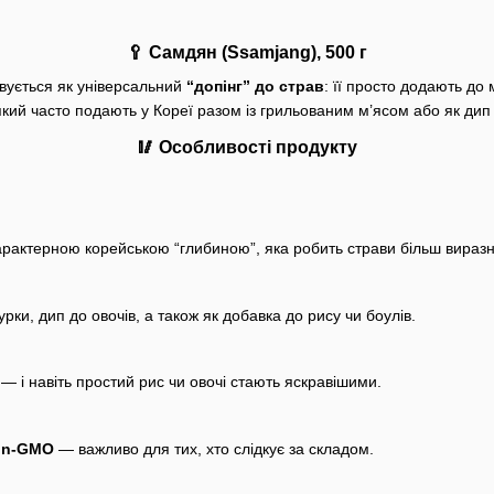
🥄 Самдян (Ssamjang), 500 г
вується як універсальний
“допінг” до страв
: її просто додають до
який часто подають у Кореї разом із грильованим м’ясом або як дип
🥢 Особливості продукту
рактерною корейською “глибиною”, яка робить страви більш вираз
урки, дип до овочів, а також як добавка до рису чи боулів.
— і навіть простий рис чи овочі стають яскравішими.
on-GMO
— важливо для тих, хто слідкує за складом.