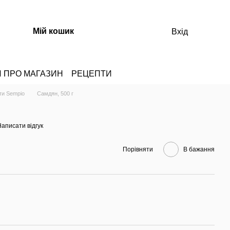
Мій кошик
Вхід
И ПРО МАГАЗИН
РЕЦЕПТИ
ти Sempio
Самдян, 500 г
аписати відгук
Порівняти
В бажання