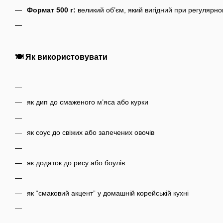
Формат 500 г:
великий об’єм, який вигідний при регулярно
🍽️ Як використовувати
як дип до смаженого м’яса або курки
як соус до свіжих або запечених овочів
як додаток до рису або боулів
як “смаковий акцент” у домашній корейській кухні