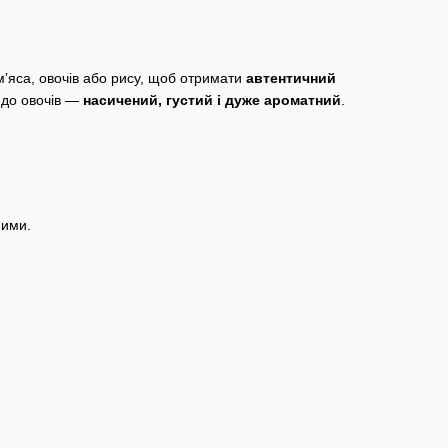
 м’яса, овочів або рису, щоб отримати
автентичний
 до овочів —
насичений, густий і дуже ароматний
.
ними.