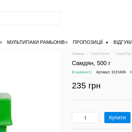
️
МУЛЬТИПАКИ РАМЬОНІВ⭐
ПРОПОЗИЦІЇ
ВІДГУК
▼
Головна
Соєві Пасти
Соєві Пас
Самдян, 500 г
В наявності
Артикул: 1015406
Н
235 грн
Купити