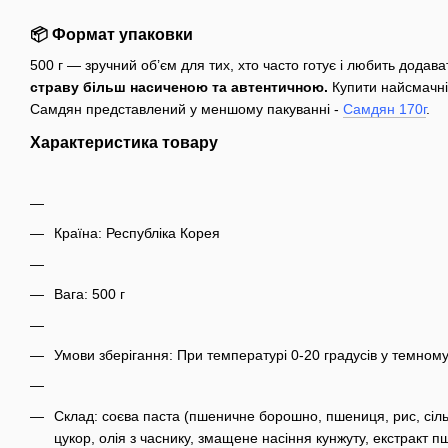
📦 Формат упаковки
500 г — зручний об’єм для тих, хто часто готує і любить додават
страву більш насиченою та автентичною.
Купити найсмачніш
Самдян представлений у меншому пакуванні -
Самдян 170г
.
Характеристика товару
Країна: Республіка Корея
Вага: 500 г
Умови зберігання: При температурі 0-20 градусів у темному
Склад: соєва паста (пшеничне борошно, пшениця, рис, сіль
цукор, олія з часнику, змащене насіння кунжуту, екстракт п