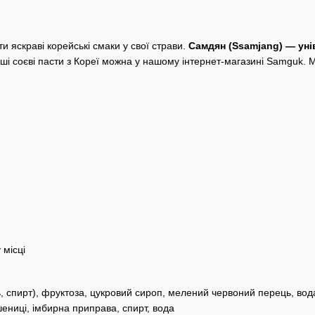
и яскраві корейські смаки у свої страви.
Самдян (Ssamjang) — уні
і соєві пасти з Кореї можна у нашому інтернет-магазині Samguk. 
 місці
, спирт), фруктоза, цукровий сироп, мелений червоний перець, вод
шениці, імбирна приправа, спирт, вода