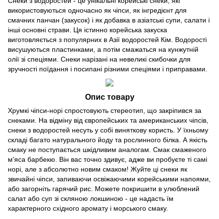
Снеки з водоростей - це унікальні корейські снеки, які
використовуються одночасно як чіпси, як інгредієнт для
смачних панчан (закусок) і як добавка в азіатські супи, салати і
інші основні страви. Ця істинно корейська закуска
виготовляється з популярних в Азії водоростей Кім. Водорості
висушуються пластинками, а потім смажаться на кунжутній
олії зі спеціями. Снеки нарізані на невеликі скибочки для
зручності поїдання і посипані різними спеціями і приправами.
Опис товару
Хрумкі чіпси-норі спростовують стереотип, що закріпився за
снеками. На відміну від європейських та американських чіпсів,
снеки з водоростей несуть у собі виняткову користь. У їхньому
складі багато натурального йоду та рослинного білка. А якість
смаку не поступається шкідливим аналогам. Смак смаженого
м'яса барбекю. Він вас точно здивує, адже ви пробуєте ті самі
норі, але з абсолютно новим смаком! Жуйте ці снеки як
звичайні чіпси, запиваючи освіжаючими корейськими напоями,
або загорніть гарячий рис. Можете покришити в улюблений
салат або суп зі скляною локшиною - це надасть їм
характерного східного аромату і морського смаку.