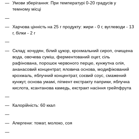
Умови зберігання: При температурі 0-20 градусів у
темному місці
Харчова цінність на 25 г продукту: жири - 0 г, вуглеводи - 13
г, білки - 2 г
Склад: кочудян, білий цукор, крохмальний сироп, очищена
вода, овочева суміш, ферментований оцет, сіль
рафінована, порошок червоного перцю, кунжутна олія,
ананасовий концентрат, яловича основа, модифікований
крохмаль, яблучний концентрат, соєвий соус, смажений
кунжут, основа умамі, пігмент екстракту паприки, яблучна
кислота, ксантанова камедь, екстракт насіння грейпфрута
Калорійність: 60 ккал
Алергени: томат, молоко, соя