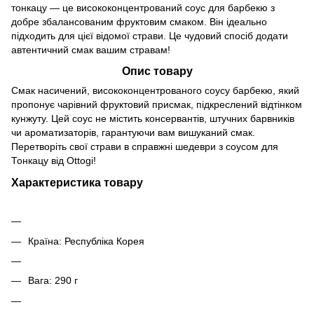
тонкацу — це висококонцентрований соус для барбекю з
добре збалансованим фруктовим смаком. Він ідеально
підходить для цієї відомої страви. Це чудовий спосіб додати
автентичний смак вашим стравам!
Опис товару
Смак насичений, висококонцентрованого соусу барбекю, який
пропонує чарівний фруктовий присмак, підкреслений відтінком
кунжуту. Цей соус не містить консервантів, штучних барвників
чи ароматизаторів, гарантуючи вам вишуканий смак.
Перетворіть свої страви в справжні шедеври з соусом для
Тонкацу від Ottogi!
Характеристика товару
Країна: Республіка Корея
Вага: 290 г