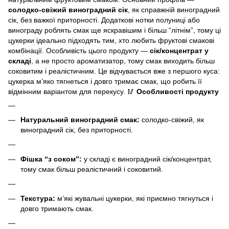
солодко-свіжий виноградний сік
, як справжній виноградний
сік, без важкої приторності. Додаткові нотки полуниці або
винограду роблять смак ще яскравішим і більш “літнім”, тому ці
цукерки ідеально підходять тим, хто любить фруктові смакові
комбінації.
Особливість цього продукту —
сік/концентрат у
складі
, а не просто ароматизатор, тому смак виходить більш
соковитим і реалістичним. Це відчувається вже з першого куса:
цукерка м’яко тягнеться і довго тримає смак, що робить її
відмінним варіантом для перекусу.
🥢
Особливості продукту
Натуральний виноградний смак:
солодко-свіжий, як
виноградний сік, без приторності.
Фішка “з соком”:
у складі є виноградний сік/концентрат,
тому смак більш реалістичний і соковитий.
Текстура:
м’які жувальні цукерки, які приємно тягнуться і
довго тримають смак.