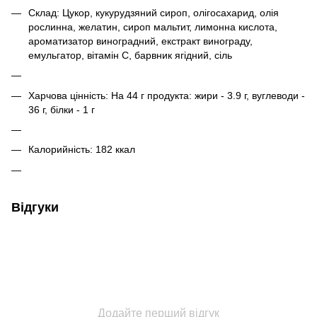
Склад: Цукор, кукурудзяний сироп, олігосахарид, олія
рослинна, желатин, сироп мальтит, лимонна кислота,
ароматизатор виноградний, екстракт винограду,
емульгатор, вітамін С, барвник ягідний, сіль
Харчова цінність: На 44 г продукта: жири - 3.9 г, вуглеводи -
36 г, білки - 1 г
Калорийність: 182 ккал
Відгуки
Додайте перший відгук