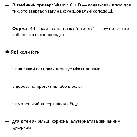
Вітамінний тригер:
Vitamin C + D — додатковий плюс для
тих, хто звертає увагу на функціональні солодощі.
Формат 44 г:
компактна пачка “на ходу” — зручно взяти з
собою як швидке солодке.
🍽️
Як і коли їсти
як швидкий солодкий перекус між справами
в дорозі, на прогулянці або в офісі
як маленький десерт після обіду
для дітей як більш “корисна” альтернатива звичайним
цукеркам