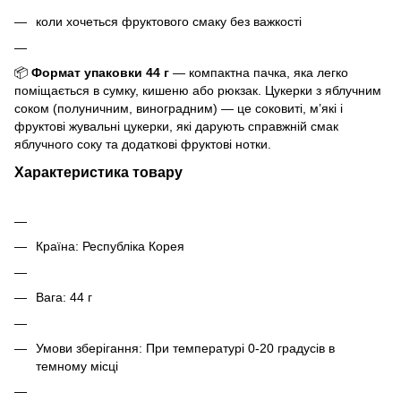
коли хочеться фруктового смаку без важкості
📦
Формат упаковки
44 г
— компактна пачка, яка легко
поміщається в сумку, кишеню або рюкзак.
Цукерки з яблучним
соком (полуничним, виноградним) — це соковиті, м’які і
фруктові жувальні цукерки, які дарують справжній смак
яблучного соку та додаткові фруктові нотки.
Характеристика товару
Країна: Республіка Корея
Вага: 44 г
Умови зберігання: При температурі 0-20 градусів в
темному місці