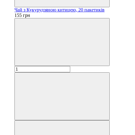
Чай з Кукурудзяною китицею, 20 пакетиків
155 грн