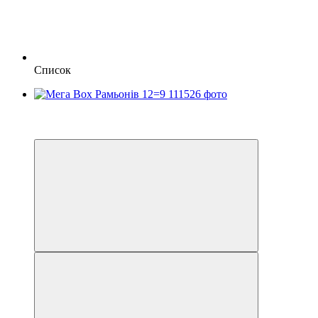
Список
Новинка
Хіт
−22%