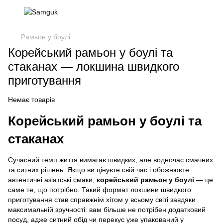
Рамьон у боулі
Корейський рамьон у боулі та
стаканах — локшина швидкого
приготування
Немає товарів
Корейський рамьон у боулі та
стаканах
Сучасний темп життя вимагає швидких, але водночас смачних
та ситних рішень. Якщо ви цінуєте свій час і обожнюєте
автентичні азіатські смаки,
корейський рамьон у боулі
— це
саме те, що потрібно. Такий формат локшини швидкого
приготування став справжнім хітом у всьому світі завдяки
максимальній зручності: вам більше не потрібен додатковий
посуд, адже ситний обід чи перекус уже упакований у