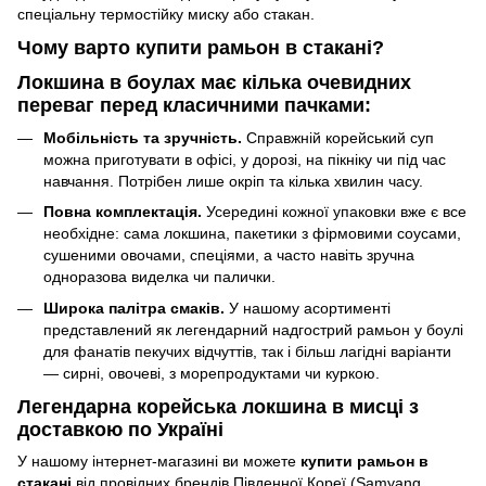
спеціальну термостійку миску або стакан.
Чому варто купити рамьон в стакані?
Локшина в боулах має кілька очевидних
переваг перед класичними пачками:
Мобільність та зручність.
Справжній корейський суп
можна приготувати в офісі, у дорозі, на пікніку чи під час
навчання. Потрібен лише окріп та кілька хвилин часу.
Повна комплектація.
Усередині кожної упаковки вже є все
необхідне: сама локшина, пакетики з фірмовими соусами,
сушеними овочами, спеціями, а часто навіть зручна
одноразова виделка чи палички.
Широка палітра смаків.
У нашому асортименті
представлений як легендарний надгострий рамьон у боулі
для фанатів пекучих відчуттів, так і більш лагідні варіанти
— сирні, овочеві, з морепродуктами чи куркою.
Легендарна корейська локшина в мисці з
доставкою по Україні
У нашому інтернет-магазині ви можете
купити рамьон в
стакані
від провідних брендів Південної Кореї (Samyang,