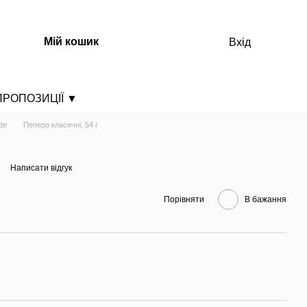
Мій кошик
Вхід
ПРОПОЗИЦІЇ
▼
ДОБІРКА НЕГОСТРИХ ПРОДУКТІВ
te
Пеперо класичні, 54 г
ДОБІРКА ГОСТРИХ ПРОДУКТІВ
ДОБІРКА НОВАЧКА
Написати відгук
Порівняти
В бажання