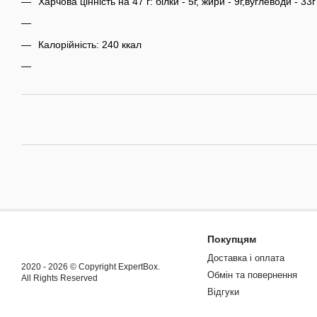
Харчова цінність на 47 г: білки - 5г, жири - 9г,вуглеводи - 33г
Калорійність: 240 ккал
Покупцям
Доставка і оплата
2020 - 2026 © Copyright ExpertBox.
Обмін та повернення
All Rights Reserved
Відгуки