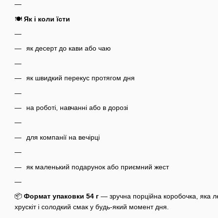
🍽️
Як і коли їсти
як десерт до кави або чаю
як швидкий перекус протягом дня
на роботі, навчанні або в дорозі
для компанії на вечірці
як маленький подарунок або приємний жест
📦
Формат упаковки
54 г
— зручна порційна коробочка, яка л
хрускіт і солодкий смак у будь-який момент дня.