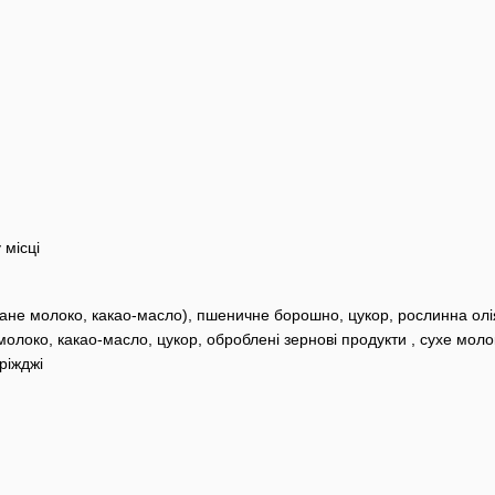
 місці
ране молоко, какао-масло), пшеничне борошно, цукор, рослинна олі
 молоко, какао-масло, цукор, оброблені зернові продукти , сухе мол
ріжджі