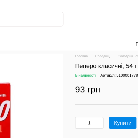
Головна
Солодощі
Солодощі Lot
Пеперо класичні, 54 г
МОЛОКО BINGGRAE🧃
РЕКОМЕНДОВАНІ НАБОРИ ⭐️
ТИ
В наявності
Артикул: 5100001778
93 грн
Купити