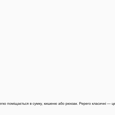
егко поміщається в сумку, кишеню або рюкзак.
Pepero класичні — ц