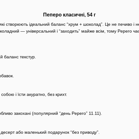
Пеперо класичні, 54 г
, які створюють ідеальний баланс “хрум + шоколад”. Це не печиво і
оладний — універсальний і “заходить” майже всім, тому Pepero час
й баланс текстур.
обавок.
собою і їсти акуратно, без крихт.
бливо закохані (популярний “день Pepero” 11.11).
 десерт або маленький подарунок “без приводу”.