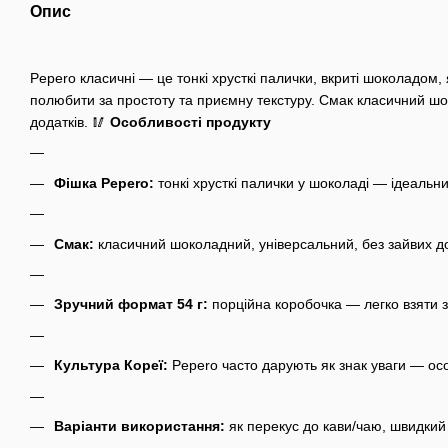
Опис
Pepero класичні — це тонкі хрусткі палички, вкриті шоколадом
полюбити за простоту та приємну текстуру.
Смак класичний шок
додатків.
🥢
Особливості продукту
Фішка Pepero:
тонкі хрусткі палички у шоколаді — ідеальни
Смак:
класичний шоколадний, універсальний, без зайвих д
Зручний формат 54 г:
порційна коробочка — легко взяти з 
Культура Кореї:
Pepero часто дарують як знак уваги — осо
Варіанти використання:
як перекус до кави/чаю, швидкий