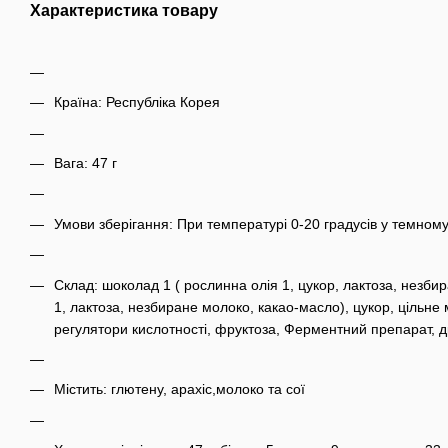
Характеристика товару
Країна: Республіка Корея
Вага: 47 г
Умови зберігання: При температурі 0-20 градусів у темному
Склад: шоколад 1 ( рослинна олія 1, цукор, лактоза, незби
1, лактоза, незбиране молоко, какао-масло), цукор, цільне
регулятори кислотності, фруктоза, Ферментний препарат, д
Містить: глютену, арахіс,молоко та сої