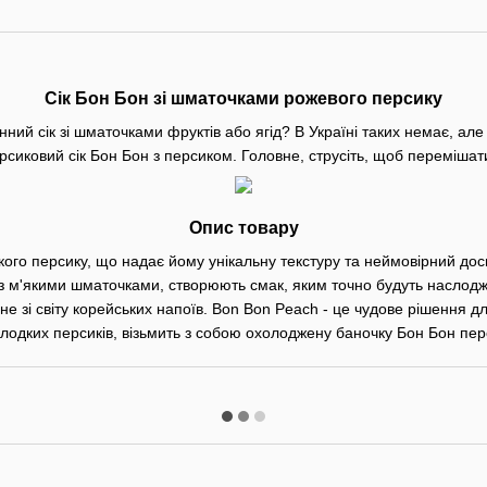
Сік Бон Бон зі шматочками рожевого персику
ий сік зі шматочками фруктів або ягід? В Україні таких немає, але
сиковий сік Бон Бон з персиком. Головне, струсіть, щоб перемішати 
Опис товару
ого персику, що надає йому унікальну текстуру та неймовірний досві
і з м'якими шматочками, створюють смак, яким точно будуть наслодж
е зі світу корейських напоїв. Bon Bon Peach - це чудове рішення для
лодких персиків, візьмить з собою охолоджену баночку Бон Бон перс