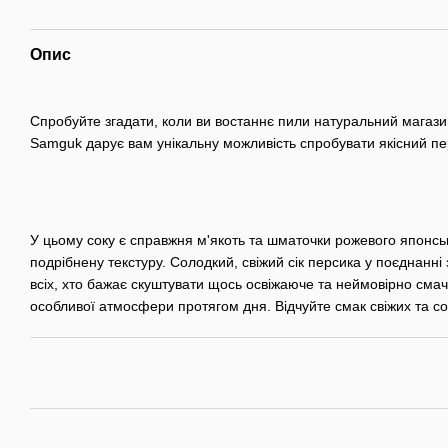
Опис
Спробуйте згадати, коли ви востаннє пили натуральний магазинн
Samguk дарує вам унікальну можливість спробувати якісний пер
У цьому соку є справжня м'якоть та шматочки рожевого японськ
подрібнену текстуру. Солодкий, свіжий сік персика у поєднанн
всіх, хто бажає скуштувати щось освіжаюче та неймовірно смачн
особливої атмосфери протягом дня. Відчуйте смак свіжих та со