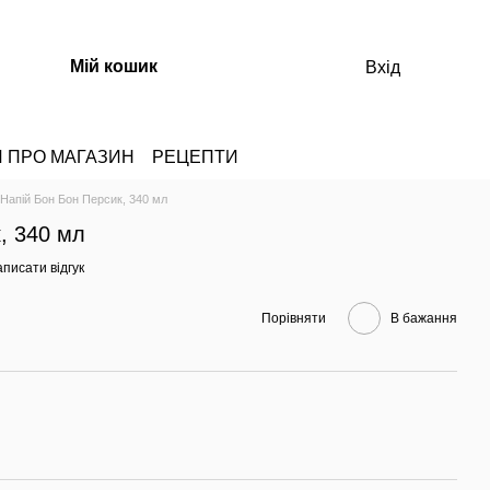
Мій кошик
Вхід
И ПРО МАГАЗИН
РЕЦЕПТИ
Напій Бон Бон Персик, 340 мл
, 340 мл
писати відгук
Порівняти
В бажання