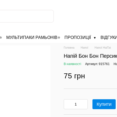
️
МУЛЬТИПАКИ РАМЬОНІВ⭐
ПРОПОЗИЦІЇ
ВІДГУК
▼
Головна
Напої
Напої HaiTai
Напій Бон Бон Персик
В наявності
Артикул: 915761
На
75 грн
Купити