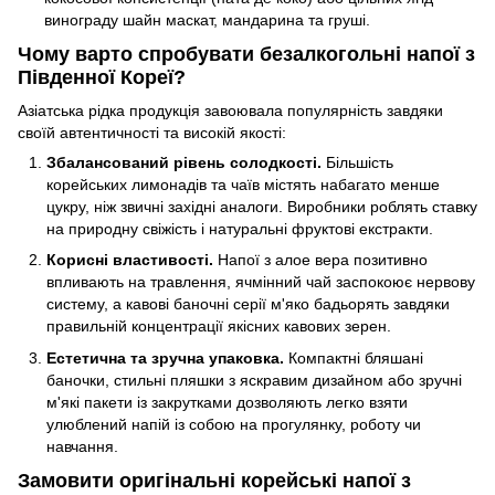
винограду шайн маскат, мандарина та груші.
Чому варто спробувати безалкогольні напої з
Південної Кореї?
Азіатська рідка продукція завоювала популярність завдяки
своїй автентичності та високій якості:
Збалансований рівень солодкості.
Більшість
корейських лимонадів та чаїв містять набагато менше
цукру, ніж звичні західні аналоги. Виробники роблять ставку
на природну свіжість і натуральні фруктові екстракти.
Корисні властивості.
Напої з алое вера позитивно
впливають на травлення, ячмінний чай заспокоює нервову
систему, а кавові баночні серії м'яко бадьорять завдяки
правильній концентрації якісних кавових зерен.
Естетична та зручна упаковка.
Компактні бляшані
баночки, стильні пляшки з яскравим дизайном або зручні
м'які пакети із закрутками дозволяють легко взяти
улюблений напій із собою на прогулянку, роботу чи
навчання.
Замовити оригінальні корейські напої з