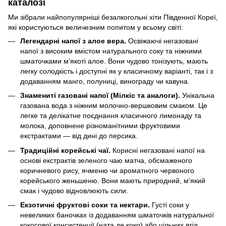
каталозі
Ми зібрали найпопулярніші безалкогольні хіти Південної Кореї,
які користуються величезним попитом у всьому світі:
Легендарні напої з алое вера.
Освіжаючі негазовані
напої з високим вмістом натурального соку та ніжними
шматочками м'якоті алое. Вони чудово тонізують, мають
легку солодкість і доступні як у класичному варіанті, так і з
додаванням манго, полуниці, винограду чи кавуна.
Знамениті газовані напої (Мілкіс та аналоги).
Унікальна
газована вода з ніжним молочно-вершковим смаком. Це
легке та делікатне поєднання класичного лимонаду та
молока, доповнене різноманітними фруктовими
екстрактами — від дині до персика.
Традиційні корейські чаї.
Корисні негазовані напої на
основі екстрактів зеленого чаю матча, обсмаженого
коричневого рису, ячменю чи ароматного червоного
корейського женьшеню. Вони мають природний, м'який
смак і чудово відновлюють сили.
Екзотичні фруктові соки та нектари.
Густі соки у
невеликих баночках із додаванням шматочків натуральної
кокосової консистенції (ната де коко) або цільних ягід