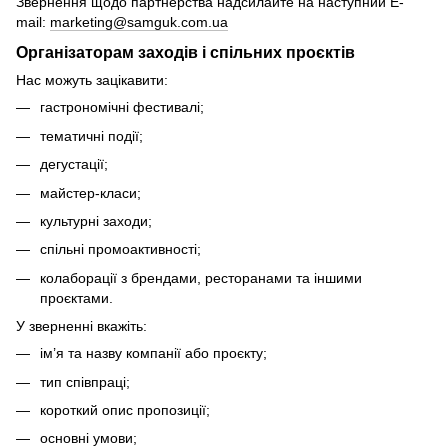
Звернення щодо партнерства надсилайте на наступний E-
mail:
marketing@samguk.com.ua
Організаторам заходів і спільних проєктів
Нас можуть зацікавити:
гастрономічні фестивалі;
тематичні події;
дегустації;
майстер-класи;
культурні заходи;
спільні промоактивності;
колаборації з брендами, ресторанами та іншими
проєктами.
У зверненні вкажіть:
ім’я та назву компанії або проєкту;
тип співпраці;
короткий опис пропозиції;
основні умови;