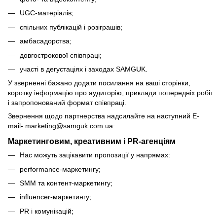
UGC-матеріалів;
спільних публікацій і розіграшів;
амбасадорства;
довгострокової співпраці;
участі в дегустаціях і заходах SAMGUK.
У зверненні бажано додати посилання на ваші сторінки,
коротку інформацію про аудиторію, приклади попередніх робіт
і запропонований формат співпраці.
Звернення щодо партнерства надсилайте на наступний E-
mail-
marketing@samguk.com.ua
:
Маркетинговим, креативним і PR-агенціям
Нас можуть зацікавити пропозиції у напрямах:
performance-маркетингу;
SMM та контент-маркетингу;
influencer-маркетингу;
PR і комунікацій;