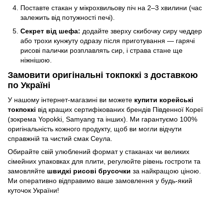
Поставте стакан у мікрохвильову піч на 2–3 хвилини (час
залежить від потужності печі).
Секрет від шефа:
додайте зверху скибочку сиру чеддер
або трохи кунжуту одразу після приготування — гарячі
рисові палички розплавлять сир, і страва стане ще
ніжнішою.
Замовити оригінальні токпоккі з доставкою
по Україні
У нашому інтернет-магазині ви можете
купити корейські
токпоккі
від кращих сертифікованих брендів Південної Кореї
(зокрема Yopokki, Samyang та інших). Ми гарантуємо 100%
оригінальність кожного продукту, щоб ви могли відчути
справжній та чистий смак Сеула.
Обирайте свій улюблений формат у стаканах чи великих
сімейних упаковках для плити, регулюйте рівень гостроти та
замовляйте
швидкі рисові брусочки
за найкращою ціною.
Ми оперативно відправимо ваше замовлення у будь-який
куточок України!