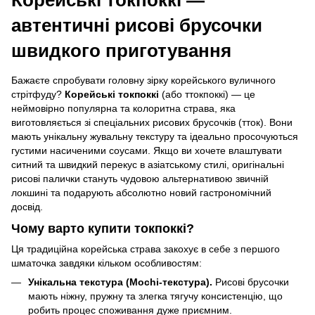
автентичні рисові брусочки
швидкого приготування
Бажаєте спробувати головну зірку корейського вуличного
стрітфуду?
Корейські токпоккі
(або ттокпоккі) — це
неймовірно популярна та колоритна страва, яка
виготовляється зі спеціальних рисових брусочків (тток). Вони
мають унікальну жувальну текстуру та ідеально просочуються
густими насиченими соусами. Якщо ви хочете влаштувати
ситний та швидкий перекус в азіатському стилі, оригінальні
рисові палички стануть чудовою альтернативою звичній
локшині та подарують абсолютно новий гастрономічний
досвід.
Чому варто купити токпоккі?
Ця традиційна корейська страва закохує в себе з першого
шматочка завдяки кільком особливостям:
Унікальна текстура (Mochi-текстура).
Рисові брусочки
мають ніжну, пружну та злегка тягучу консистенцію, що
робить процес споживання дуже приємним.