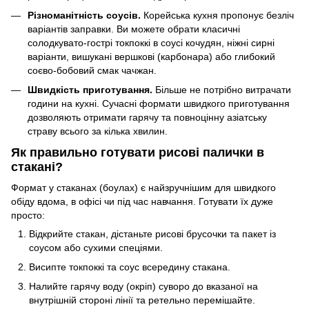
Різноманітність соусів.
Корейська кухня пропонує безліч
варіантів заправки. Ви можете обрати класичні
солодкувато-гострі токпоккі в соусі кочудян, ніжні сирні
варіанти, вишукані вершкові (карбонара) або глибокий
соєво-бобовий смак чачжан.
Швидкість приготування.
Більше не потрібно витрачати
години на кухні. Сучасні формати швидкого приготування
дозволяють отримати гарячу та повноцінну азіатську
страву всього за кілька хвилин.
Як правильно готувати рисові палички в
стакані?
Формат у стаканах (боулах) є найзручнішим для швидкого
обіду вдома, в офісі чи під час навчання. Готувати їх дуже
просто:
Відкрийте стакан, дістаньте рисові брусочки та пакет із
соусом або сухими спеціями.
Висипте токпоккі та соус всередину стакана.
Налийте гарячу воду (окріп) суворо до вказаної на
внутрішній стороні лінії та ретельно перемішайте.