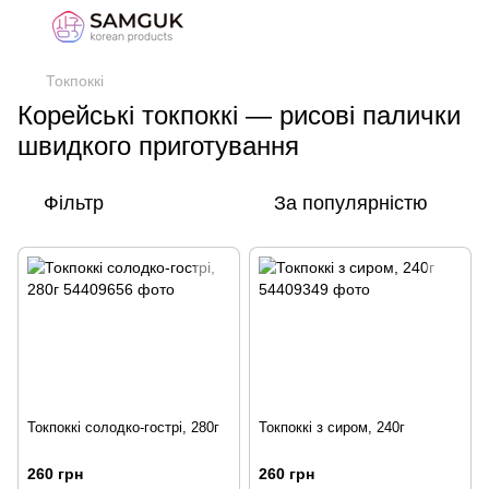
Токпоккі
Корейські токпоккі — рисові палички
швидкого приготування
Фільтр
За популярністю
Токпоккі солодко-гострі, 280г
Токпоккі з сиром, 240г
260 грн
260 грн