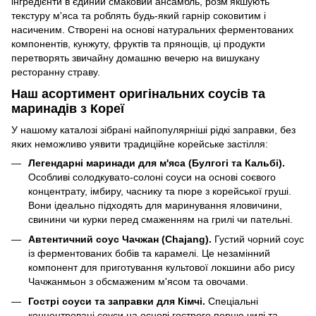
інгредієнти в єдиний смаковий ансамбль, розм'якшують
текстуру м'яса та роблять будь-який гарнір соковитим і
насиченим. Створені на основі натуральних ферментованих
компонентів, кунжуту, фруктів та прянощів, ці продукти
перетворять звичайну домашню вечерю на вишукану
ресторанну страву.
Наш асортимент оригінальних соусів та
маринадів з Кореї
У нашому каталозі зібрані найпопулярніші рідкі заправки, без
яких неможливо уявити традиційне корейське застілля:
Легендарні маринади для м'яса (Булгогі та Кальбі).
Особливі солодкувато-солоні соуси на основі соєвого
концентрату, імбиру, часнику та пюре з корейської груші.
Вони ідеально підходять для маринування яловичини,
свинини чи курки перед смаженням на грилі чи пательні.
Автентичний соус Чачжан (Chajang).
Густий чорний соус
із ферментованих бобів та карамелі. Це незамінний
компонент для приготування культової локшини або рису
Чачжанмьон з обсмаженим м'ясом та овочами.
Гострі соуси та заправки для Кімчі.
Спеціальні
концентровані соуси на основі гострого перцю чилі та