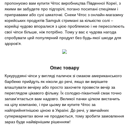
пропонуємо вам купити Чітос виробництва Південної Кореї, з
якими ви забудете про підгорілі, погано посипані спеціями і
приправами або сухі шматочкі. Снеки Чітос з онлайн-магазину
корейських продуктів Samguk стримані за кількістю солі –
корейці чудово впоралися з цією проблемою і не пересолюють
свої чіпси більше, ніж потрібно. Тому у вас є чудова нагода
спробувати цей популярний продукт без будь-якої шкоди для
здоров'я.
Опис товару
Кукурудзяні чіпси у вигляді паличок зі смаком американського
барбекю прийдуть як ніколи до речі, якщо ви вирішите
влаштувати вечірку або просто захочете провести вечір за
переглядом цікавого фільму. Їх солодко-пікантний смак точно
запам'ятається вам надовго. Великої пачки цілком вистачить
на цілу компанію, і при цьому ви купите Чітос за
найприйнятнішою ціною в Україні. До речі, у звичайних
супермаркетах вони не продаються, тому зробити замовлення
зараз буде найвірнішим рішенням!