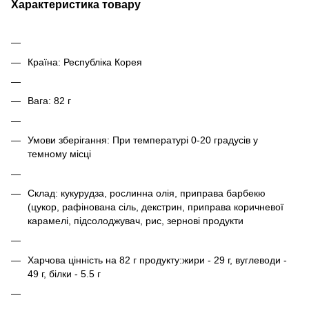
Характеристика товару
Країна: Республіка Корея
Вага: 82 г
Умови зберігання: При температурі 0-20 градусів у
темному місці
Склад: кукурудза, рослинна олія, приправа барбекю
(цукор, рафінована сіль, декстрин, приправа коричневої
карамелі, підсолоджувач, рис, зернові продукти
Харчова цінність на 82 г продукту:жири - 29 г, вуглеводи -
49 г, білки - 5.5 г