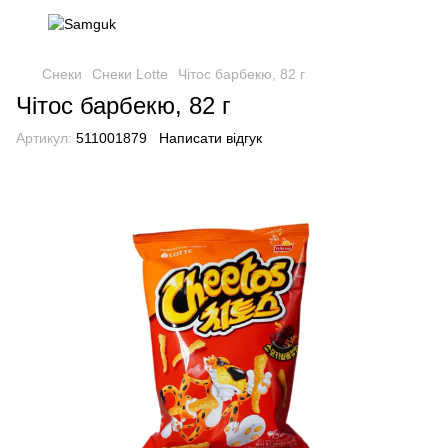
Снеки
Снеки Lotte
Чітос барбекю, 82 г
Чітос барбекю, 82 г
Артикул:
511001879
Написати відгук