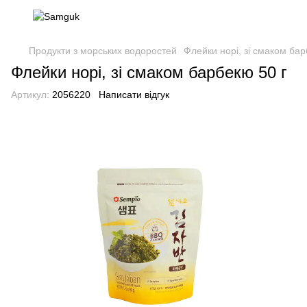
Продукти з морських водоростей
Флейки норі, зі смаком бар
Флейки норі, зі смаком барбекю 50 г
Артикул:
2056220
Написати відгук