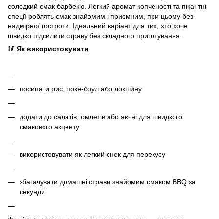
солодкий смак барбекю. Легкий аромат копченості та пікантні
спеції роблять смак знайомим і приємним, при цьому без
надмірної гостроти. Ідеальний варіант для тих, хто хоче
швидко підсилити страву без складного приготування.
🥢 Як використовувати
посипати рис, поке-боул або локшину
додати до салатів, омлетів або яєчні для швидкого
смакового акценту
використовувати як легкий снек для перекусу
збагачувати домашні страви знайомим смаком BBQ за
секунди