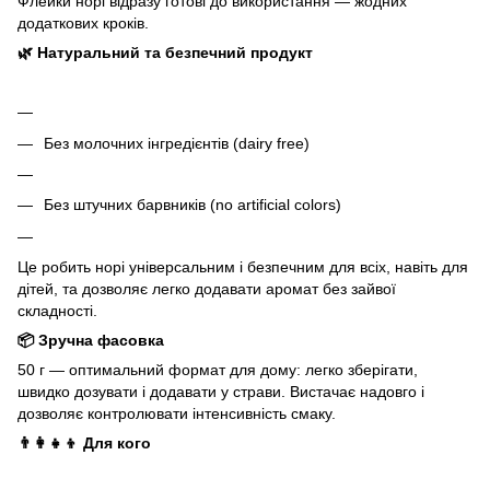
Флейки норі відразу готові до використання — жодних
додаткових кроків.
🌿 Натуральний та безпечний продукт
Без молочних інгредієнтів (dairy free)
Без штучних барвників (no artificial colors)
Це робить норі універсальним і безпечним для всіх, навіть для
дітей, та дозволяє легко додавати аромат без зайвої
складності.
📦 Зручна фасовка
50 г — оптимальний формат для дому: легко зберігати,
швидко дозувати і додавати у страви. Вистачає надовго і
дозволяє контролювати інтенсивність смаку.
👨‍👩‍👧‍👦 Для кого