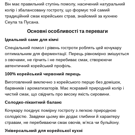
Він має правильний ступінь помолу, насичений натуральний
колір і збалансовану гостроту, що формує той самий
традиційний смак корейських страв, знайомий за кухнею
Сеула та Пусана.
Основні особливості та переваги
Ідеальний саме для кімчі
Спеціальний помол і рівень гостроти роблять цей кочукару
оптимальним для ферментації. Перець рівномірно змішується
з овочами, не гірчить і не перебиває смак, створюючи
автентичний корейський профіль.
100% корейський червоний перець
Виготовлений виключно з корейського перцю без домішок,
барвників і ароматизаторів. Має яскравий природний колір і
чистий смак, що свідчить про високу якість сировини.
Солодко-пікантний баланс
Кочукару поєднує помірну гостроту з легкою природною
солодкістю. Завдяки цьому він додає глибини й характеру
стравам, не перебиваючи смак овочів, м’яса чи бульйону.
Універсальний для корейської кухні