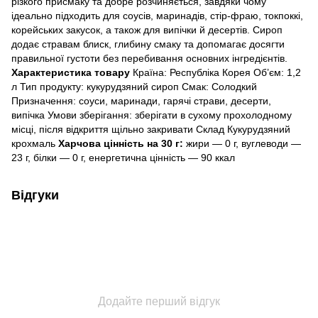
різкого присмаку та добре розчиняється, завдяки чому
ідеально підходить для соусів, маринадів, стір-фраю, токпоккі,
корейських закусок, а також для випічки й десертів. Сироп
додає стравам блиск, глибину смаку та допомагає досягти
правильної густоти без перебивання основних інгредієнтів.
Характеристика товару
Країна: Республіка Корея
Об’єм: 1,2
л
Тип продукту: кукурудзяний сироп
Смак: Солодкий
Призначення: соуси, маринади, гарячі страви, десерти,
випічка
Умови зберігання: зберігати в сухому прохолодному
місці, після відкриття щільно закривати
Склад
Кукурудзяний
крохмаль
Харчова цінність на 30 г:
жири — 0 г, вуглеводи —
23 г, білки — 0 г, енергетична цінність — 90 ккал
Відгуки
Додайте перший відгук