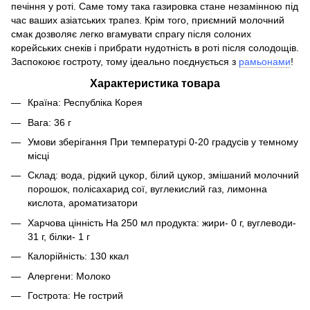
печіння у роті. Саме тому така газировка стане незамінною під
час ваших азіатських трапез. Крім того, приємний молочний
смак дозволяє легко вгамувати спрагу після солоних
корейських снеків і прибрати нудотність в роті після солодощів.
Заспокоює гостроту, тому ідеально поєднується з
рамьонами
!
Характеристика товара
Країна: Республіка Корея
Вага: 36 г
Умови зберігання При температурі 0-20 градусів у темному
місці
Склад: вода, рідкий цукор, білий цукор, змішаний молочний
порошок, полісахарид сої, вуглекислий газ, лимонна
кислота, ароматизатори
Харчова цінність На 250 мл продукта: жири- 0 г, вуглеводи-
31 г, білки- 1 г
Калорійність: 130 ккал
Алергени: Молоко
Гострота: Не гострий