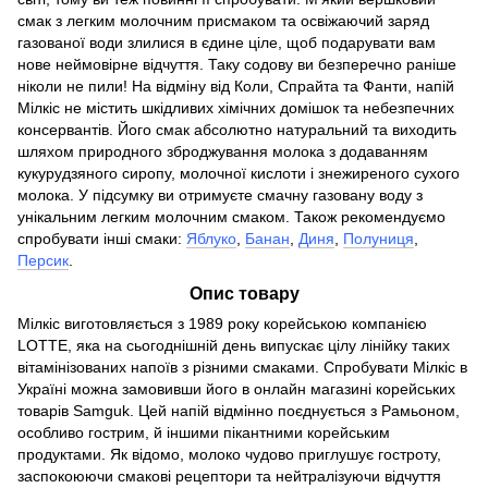
смак з легким молочним присмаком та освіжаючий заряд
газованої води злилися в єдине ціле, щоб подарувати вам
нове неймовірне відчуття. Таку содову ви безперечно раніше
ніколи не пили! На відміну від Коли, Спрайта та Фанти, напій
Мілкіс не містить шкідливих хімічних домішок та небезпечних
консервантів. Його смак абсолютно натуральний та виходить
шляхом природного зброджування молока з додаванням
кукурудзяного сиропу, молочної кислоти і знежиреного сухого
молока. У підсумку ви отримуєте смачну газовану воду з
унікальним легким молочним смаком. Також рекомендуємо
спробувати інші смаки:
Яблуко
,
Банан
,
Диня
,
Полуниця
,
Персик
.
Опис товару
Мілкіс виготовляється з 1989 року корейською компанією
LOTTE, яка на сьогоднішній день випускає цілу лінійку таких
вітамінізованих напоїв з різними смаками. Спробувати Мілкіс в
Україні можна замовивши його в онлайн магазині корейських
товарів Samguk. Цей напій відмінно поєднується з Рамьоном,
особливо гострим, й іншими пікантними корейським
продуктами. Як відомо, молоко чудово приглушує гостроту,
заспокоюючи смакові рецептори та нейтралізуючи відчуття