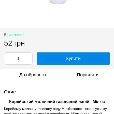
В наявності
52 грн
Купити
До обраного
Порівняти
Опис
Корейський молочний газований напій - Мілкіс
Корейську молочну газовану воду Мілкіс знають вже в усьому
світі, тому ви теж повинні її спробувати. М'який вершковий