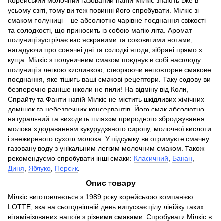
Корейський молочний газований напій Мілкіс знають вже в
усьому світі, тому ви теж повинні його спробувати. Мілкіс зі
смаком полуниці – це абсолютно чарівне поєднання свіжості
та солодкості, що приносить із собою магію літа. Аромат
полуниці зустрічає вас яскравими та соковитими нотами,
нагадуючи про сонячні дні та солодкі ягоди, зібрані прямо з
куща. Мілкіс з полуничним смаком поєднує в собі насолоду
полуниці з легкою кислинкою, створюючи неповторне смакове
поєднання, яке тішить ваші смакові рецептори. Таку содову ви
безперечно раніше ніколи не пили! На відміну від Коли,
Спрайту та Фанти напій Мілкіс не містить шкідливих хімічних
домішок та небезпечних консервантів. Його смак абсолютно
натуральний та виходить шляхом природного зброджування
молока з додаванням кукурудзяного сиропу, молочної кислоти
і знежиреного сухого молока. У підсумку ви отримуєте смачну
газовану воду з унікальним легким молочним смаком. Також
рекомендуємо спробувати інші смаки:
Класичний
,
Банан
,
Диня
,
Яблуко
,
Персик
.
Опис товару
Мілкіс виготовляється з 1989 року корейською компанією
LOTTE, яка на сьогоднішній день випускає цілу лінійку таких
вітамінізованих напоїв з різними смаками. Спробувати Мілкіс в