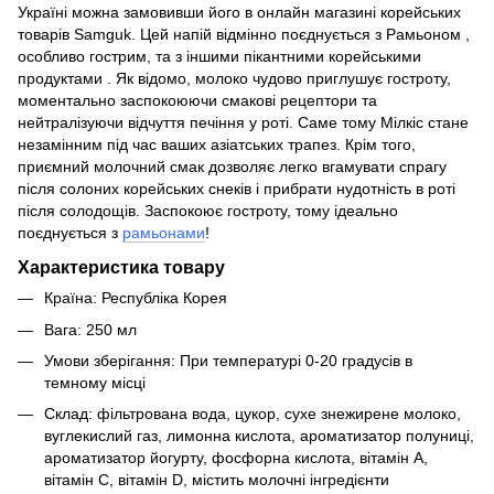
Україні можна замовивши його в онлайн магазині корейських
товарів Samguk. Цей напій відмінно поєднується з Рамьоном ,
особливо гострим, та з іншими пікантними корейськими
продуктами . Як відомо, молоко чудово приглушує гостроту,
моментально заспокоюючи смакові рецептори та
нейтралізуючи відчуття печіння у роті. Саме тому Мілкіс стане
незамінним під час ваших азіатських трапез. Крім того,
приємний молочний смак дозволяє легко вгамувати спрагу
після солоних корейських снеків і прибрати нудотність в роті
після солодощів. Заспокоює гостроту, тому ідеально
поєднується з
рамьонами
!
Характеристика товару
Країна: Республіка Корея
Вага: 250 мл
Умови зберігання: При температурі 0-20 градусів в
темному місці
Склад: фільтрована вода, цукор, сухе знежирене молоко,
вуглекислий газ, лимонна кислота, ароматизатор полуниці,
ароматизатор йогурту, фосфорна кислота, вітамін А,
вітамін С, вітамін D, містить молочні інгредієнти