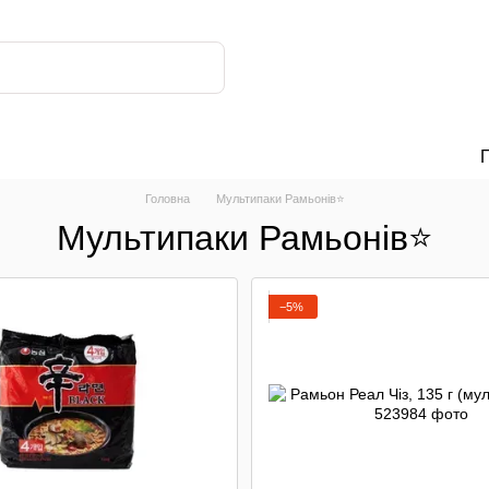
Головна
Мультипаки Рамьонів⭐
Мультипаки Рамьонів⭐
МОЛОКО BINGGRAE🧃
РЕКОМЕНДОВАНІ НАБОРИ ⭐️
ТИ
−5%