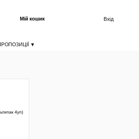
Мій кошик
Вхід
ПРОПОЗИЦІЇ
▼
ТОП ТОВАРИ 🏆
ДОБІРКА НЕГОСТРИХ ПРОДУКТІВ
ДОБІРКА ГОСТРИХ ПРОДУКТІВ
ДОБІРКА НОВАЧКА