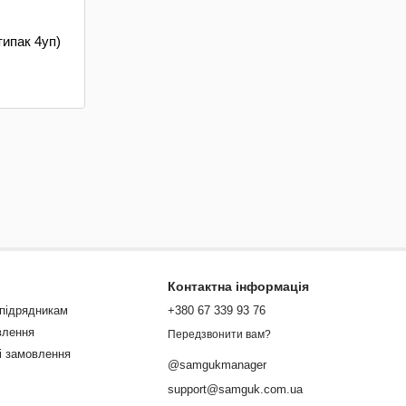
типак 4уп)
Контактна інформація
 підрядникам
+380 67 339 93 76
влення
Передзвонити вам?
і замовлення
@samgukmanager
support@samguk.com.ua