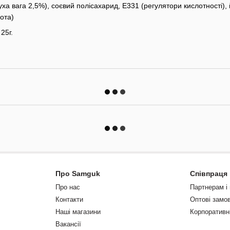
уха вага 2,5%), соєвий полісахарид, E331 (регулятори кислотності
ота)
25г.
Про Samguk
Співпраця
Про нас
Партнерам і
Контакти
Оптові замо
Наші магазини
Корпоративн
Вакансії