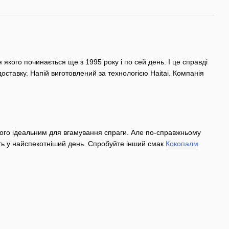
якого починається ще з 1995 року і по сей день. І це справді
оставку. Напій виготовлений за технологією Haitai. Компанія
 його ідеальним для вгамування спраги. Але по-справжньому
іть у найспекотніший день. Спробуйте інший смак
Кокопалм