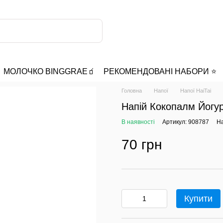
МОЛОЧКО BINGGRAE🧃
РЕКОМЕНДОВАНІ НАБОРИ ⭐️
Головна
Напої
Напої HaiTai
Напій Кокопалм Йогур
В наявності
Артикул: 908787
На
70 грн
Купити