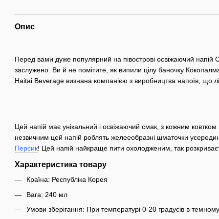
Опис
Перед вами дуже популярний на півострові освіжаючий напій Coc
заслужено. Ви й не помітите, як випили цілу баночку Кокопалма
Haitai Beverage визнана компанією з виробництва напоїв, що л
Цей напій має унікальний і освіжаючий смак, з кожним ковтко
незвичним цей напій роблять желееобразні шматочки усередині,
Персик
! Цей напій найкраще пити охолодженим, так розкриває
Характеристика товару
Країна: Республіка Корея
Вага: 240 мл
Умови зберігання: При температурі 0-20 градусів в темному