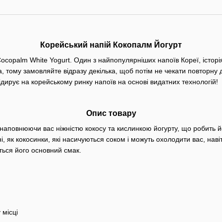
Корейський напій Кокопалм Йогурт
opalm White Yogurt. Один з найпопулярніших напоїв Кореї, історія 
, тому замовляйте відразу декілька, щоб потім не чекати повторну д
ідирує на корейському ринку напоїв на основі видатних технологій!
Опис товару
м наповнюючи вас ніжністю кокосу та кислинкою йогурту, що робить
 як кокосинки, які насичуються соком і можуть охолодити вас, нав
ться його основний смак.
 місці