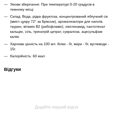
Умови зберігання: При температурі 0-20 градусів в
темному місці
Склад: Вода, рідка фруктоза, концентрований яблучний сік
(вміст цукру 72° за Бріксом), ароматизатори для напоїв,
таурин, вітамін В2 (рибофлавін), нікотинамід, пантотенат
кальцію, сіль, тринатрій цитрат, сукралоза, ацесульфам
калію
Харчова цінність на 100 мл: білки - 0г, жири - 0г, вуглеводи -
15г.
Калорійність: 60 ккал
Відгуки
Додайте перший відгук