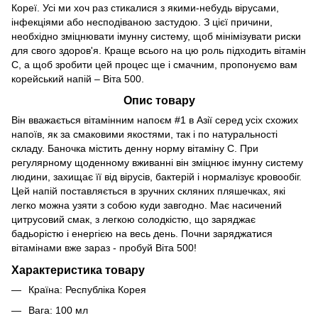
Кореї. Усі ми хоч раз стикалися з якими-небудь вірусами,
інфекціями або несподіваною застудою. З цієї причини,
необхідно зміцнювати імунну систему, щоб мінімізувати риски
для свого здоров'я. Краще всього на цю роль підходить вітамін
С, а щоб зробити цей процес ще і смачним, пропонуємо вам
корейський напій – Віта 500.
Опис товару
Він вважається вітамінним напоєм #1 в Азії серед усіх схожих
напоїв, як за смаковими якостями, так і по натуральності
складу. Баночка містить денну норму вітаміну С. При
регулярному щоденному вживанні він зміцнює імунну систему
людини, захищає її від вірусів, бактерій і нормалізує кровообіг.
Цей напій поставляється в зручних скляних пляшечках, які
легко можна узяти з собою куди завгодно. Має насичений
цитрусовий смак, з легкою солодкістю, що заряджає
бадьорістю і енергією на весь день. Почни заряджатися
вітамінами вже зараз - пробуй Віта 500!
Характеристика товару
Країна: Республіка Корея
Вага: 100 мл