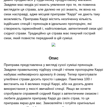
Завдяки мас-медіа усі мають уявлення про те, як повинна
виглядати ця страва, але далеко не усі знають, як вона на
смак насправді, адже місцеві приправи "Каррі" не дають таку
можливість. Приправа Каррі містить незліченну кількість
індійських спецій і прянощів в ідеальних пропорціях, які
створюють гармонійний і, найголовніше, автентичний смак цієї
східної страви. Традиційно ця страва має пекучий гострий
смак, який повністю переданий в цій суміші.
Опис
Приправа представлена у вигляді сухої суміші прянощів .
Завдяки правильному підбору спецій і чітким пропорціям Каррі
набуває неймовірного аромату й смаку. Тепер приготувати
улюблені страви досить просто і швидко. Пакетика 100 г
вистачить на 4 великих порції Каррі, або на досить довге
використання у якості звичайної спеції. Якщо ви хочете
спробувати справжній східний Каррі з автентичним смаком і
любите додавати приправу Каррі до своїх страв, то ця
приправа якраз для вас. Замовляйте і готуйте оригінальні