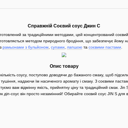
Справжній Соєвий соус Джин С
Виготовлений за традиційними методами, цей концентрований соєви
отовляється методом природного бродіння, що забезпечує йому нас
 з
рамьонами з бульйоном
,
супами
,
лапшою
та
соєвими пастами
.
Опис товару
ількість соусу, поступово доводячи до бажаного смаку, щоб підсил
а тушіння, надаючи їм насиченого аромату і смаку. З соєвими паста
нтуємо вам відмінну якість, прийнятну ціну та традиційний смак. J
як діп-соус він просто незамінний! Обирайте соєвий соус JIN S для