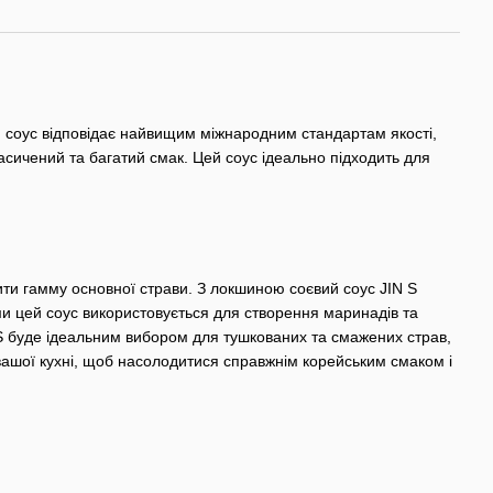
й соус відповідає найвищим міжнародним стандартам якості,
ичений та багатий смак. Цей соус ідеально підходить для
ити гамму основної страви. З локшиною соєвий соус JIN S
ми цей соус використовується для створення маринадів та
in S буде ідеальним вибором для тушкованих та смажених страв,
 вашої кухні, щоб насолодитися справжнім корейським смаком і