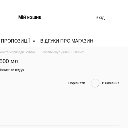
Мій кошик
Вхід
ПРОПОЗИЦІЇ
ВІДГУКИ ПРО МАГАЗИН
▼
уси та маринади Sempio
Соєвий соус Джин С, 500 мл
 500 мл
аписати відгук
Порівняти
В бажання