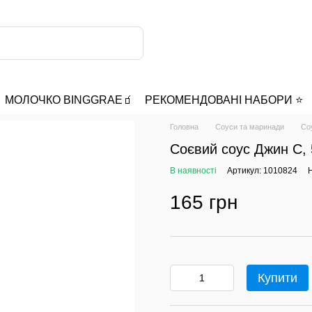
МОЛОЧКО BINGGRAE🧃
РЕКОМЕНДОВАНІ НАБОРИ ⭐️
Головна
Соуси та маринади
Со
Соєвий соус Джин С,
В наявності
Артикул: 1010824
Н
165 грн
Купити