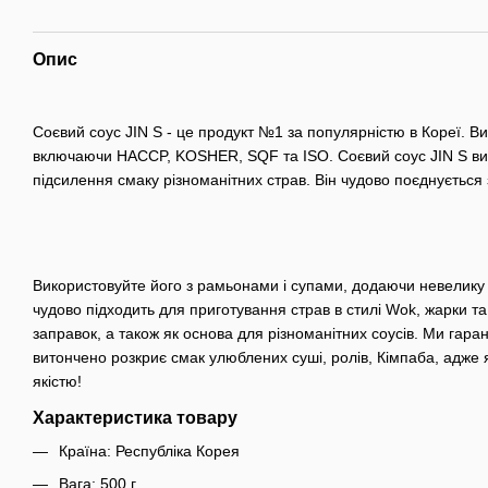
Опис
Соєвий соус JIN S - це продукт №1 за популярністю в Кореї. 
включаючи HACCP, KOSHER, SQF та ISO. Соєвий соус JIN S виг
підсилення смаку різноманітних страв. Він чудово поєднується
Використовуйте його з рамьонами і супами, додаючи невелику к
чудово підходить для приготування страв в стилі Wok, жарки т
заправок, а також як основа для різноманітних соусів. Ми гара
витончено розкриє смак улюблених суші, ролів, Кімпаба, адже 
якістю!
Характеристика товару
Країна: Республіка Корея
Вага: 500 г