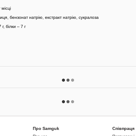
 місці
иця, бензонат натрію, екстракт натрію, сукралоза
г, білки – 7 г
Про Samguk
Співпраця