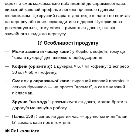
ефект, а смак максимально наближений до справжньої кави:
виразний кавовий профіль з легкою гірчинкою і довгим
післясмаком.
Це зручний варіант для тих, хто часто не встигає
на перерву або хоче підзарядитися в дорозі. Цукерки довго
розсмоктуються, тому ефект тримається довше, ніж від
звичайного швидкого перекусу.
🥢
Особливості продукту
Може замінити чашку кави:
у Kopiko є кофеїн, тому це
“кава в цукерці” для швидкого підбадьорення.
Кофеїн (орієнтир):
1 цукерка ≈ 6.7 мг кофеїну; 1 еспресо
30 мл ≈ 60 мг кофеїну.
Смак як у справжньої кави:
виразний кавовий профіль із
легкою гірчинкою — не просто “аромат”, а саме кавовий
післясмак.
Зручно “на ходу”:
розсмоктується довго, можна брати в
дорогу/в машину/на роботу.
Пачка 150 г:
запас на довгий час — зручно мати як “план
Б” замість кави протягом дня.
🍽️
Як і коли їсти