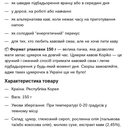
як швидке підбадьорення вранці або в середині дня
у дорозі, на роботі або навчанні
як альтернатива каві, коли немає часу на приготування
напою
як солодкий “енергетичний” перекус
для тих, хто любить кавовий смак, але не хоче пити каву
📦
Формат упаковки
150 г
— велика пачка, яка дозволяє
мати запас цукерок на довгий час.
Цукерки кавові Kopiko — це
зручний і смачний спосіб отримати кавовий смак і легке
підбадьорення у будь-який момент дня.
Скоріш замовляйте,
адже таких цукерочок в Україні ще не було!
Характеристика товару
Країна: Республіка Корея
Вага: 150 г
Умови зберігання: При температурі 0-20 градусів у
темному місці
Склад: цукор, глюкозний сироп, рослинна олія (пальмова
та/або кокосова олія), молоко сухе, екстракт кави (2,45%),