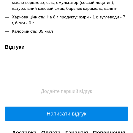
масло вершкове, сіль, емульгатор (соєвий лецитин),
натуральний кавовий смак, барвник карамель, ванілін
Харчова цінність: На 8 г продукту: жири - 1 г, вуглеводи - 7
г, білки - 0 г
Калорійність: 35 ккал
Відгуки
Додайте перший відгук
Написати відгук
Доставка
Оплата
Гарантія
Повернення