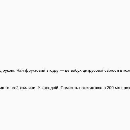
д рукою.
Чай фруктовий з юдзу — це вибух цитрусової свіжості в ко
алиште на 2 хвилини. У холодній: Помістіть пакетик чаю в 200 мл про