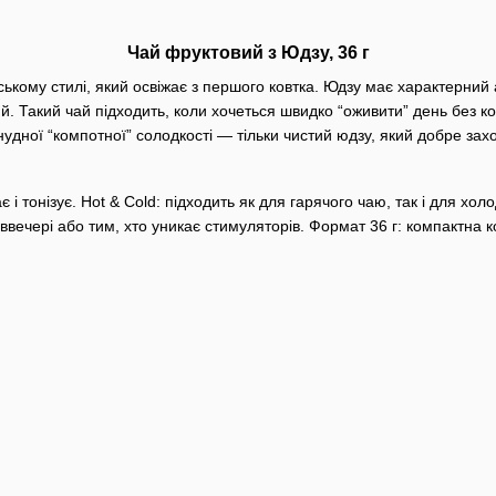
Чай фруктовий з Юдзу, 36 г
кому стилі, який освіжає з першого ковтка. Юдзу має характерний а
й. Такий чай підходить, коли хочеться швидко “оживити” день без ко
нудної “компотної” солодкості — тільки чистий юдзу, який добре захо
 і тонізує.
Hot & Cold: підходить як для гарячого чаю, так і для хо
ввечері або тим, хто уникає стимуляторів.
Формат 36 г: компактна к