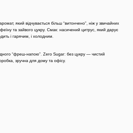
ромат, який відчувається більш “витончено”, ніж у звичайних
феїну та зайвого цукру.
Смак: насичений цитрус, який дарує
дить і гарячим, і холодним.
лодного “фреш-напою”.
Zero Sugar: без цукру — чистий
оробка, зручна для дому та офісу.