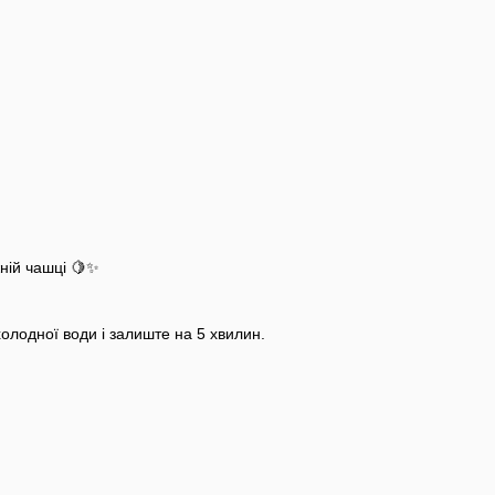
жній чашці 🍋✨
холодної води і залиште на 5 хвилин.