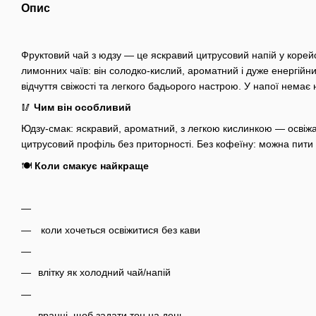
Опис
Фруктовий чай з юдзу — це яскравий цитрусовий напій у корейсь
лимонних чаїв: він солодко-кислий, ароматний і дуже енергійни
відчуття свіжості та легкого бадьорого настрою. У напої немає 
🥢
Чим він особливий
Юдзу-смак: яскравий, ароматний, з легкою кислинкою — освіжає
цитрусовий профіль без приторності.
Без кофеїну: можна пити 
🍽️
Коли смакує найкраще
коли хочеться освіжитися без кави
влітку як холодний чай/напій
вранці, щоб задати тон на день