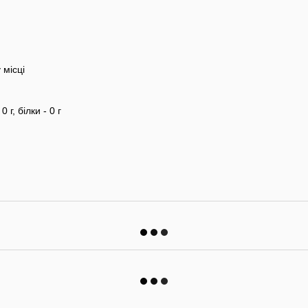
 місці
 г, білки - 0 г