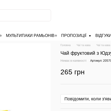
️
МУЛЬТИПАКИ РАМЬОНІВ⭐
ПРОПОЗИЦІЇ
ВІДГУК
▼
Головна
Чаї та кава
Чаї та кава
Чай фруктовий з Юдзу
Немає в наявності
Артикул: 2057
265 грн
Повідомити, коли з'яв