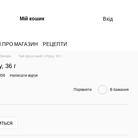
Мій кошик
Вхід
И ПРО МАГАЗИН
РЕЦЕПТИ
 Sempio
Чай фруктовий з Юдзу, 36 г
, 36 г
056
Написати відгук
Порівняти
В бажання
иться