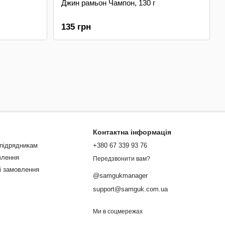
Джин рамьон Чампон, 130 г
135 грн
Контактна інформація
 підрядникам
+380 67 339 93 76
влення
Передзвонити вам?
і замовлення
@samgukmanager
support@samguk.com.ua
Ми в соцмережах